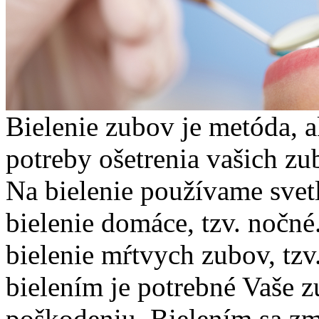
Bielenie zubov je metóda, 
potreby ošetrenia vašich z
Na bielenie používame svet
bielenie domáce, tzv. nočn
bielenie mŕtvych zubov, tzv
bielením je potrebné Vaše z
poškodeniu. Bielením sa zm