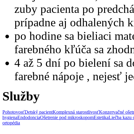
zuby pacienta po predchá
prípadne aj odhalených 
po hodine sa bieliaci mat
farebného kľúča sa zhodn
4 až 5 dní po bielení sa 
farebné nápoje , nejesť j
Služby
Pohotovosť
Detský pacient
Komplexná starostlivosť
Konzervačné ošetr
hygiena
Endodoncia
Ošetrenie pod mikroskopom
Estetika
Liečba kazu
ortopédia