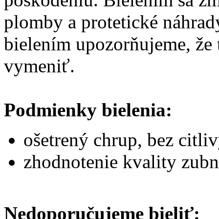
plomby a protetické náhrady
bielením upozorňujeme, že t
vymeniť.
Podmienky bielenia:
ošetrený chrup, bez citli
zhodnotenie kvality zubn
Nedoporučujeme bieliť: