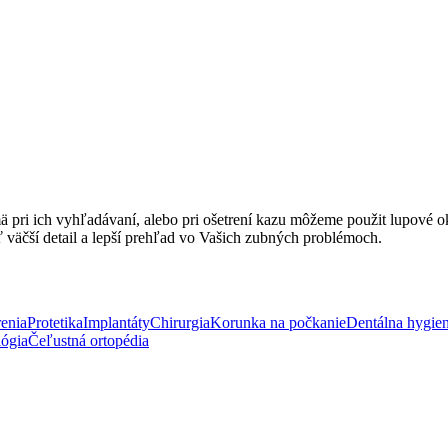
jmä pri ich vyhľadávaní, alebo pri ošetrení kazu môžeme použit lupov
ť väčší detail a lepší prehľad vo Vašich zubných problémoch.
enia
Protetika
Implantáty
Chirurgia
Korunka na počkanie
Dentálna hygie
lógia
Čeľustná ortopédia