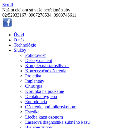
Scroll
Našim cieľom sú vaše perfektné zuby
02/52933167, 0907278534, 0903746611
Úvod
O nás
Technológie
Služby
Pohotovosť
Detský pacient
Komplexná starostlivosť
Konzervačné ošetrenia
Protetika
Implantáty
Chirurgia
Korunka na počkanie
Dentálna hygiena
Endodoncia
Ošetrenie pod mikroskopom
Estetika
Liečba kazu ozónom
Laserová diagnostika zubného kazu
Bielenie zubov