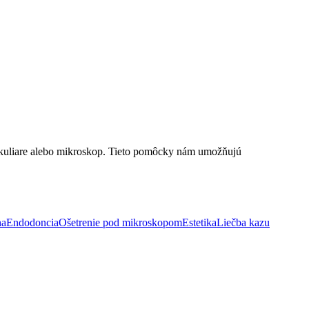
é okuliare alebo mikroskop. Tieto pomôcky nám umožňujú
na
Endodoncia
Ošetrenie pod mikroskopom
Estetika
Liečba kazu