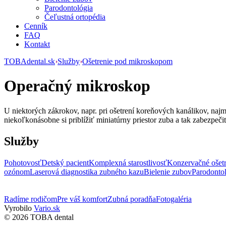
Parodontológia
Čeľustná ortopédia
Cenník
FAQ
Kontakt
TOBAdental.sk
Služby
Ošetrenie pod mikroskopom
Operačný mikroskop
U niektorých zákrokov, napr. pri ošetrení koreňových kanálikov, na
niekoľkonásobne si priblížiť miniatúrny priestor zuba a tak zabezpeči
Služby
Pohotovosť
Detský pacient
Komplexná starostlivosť
Konzervačné ošetr
ozónom
Laserová diagnostika zubného kazu
Bielenie zubov
Parodonto
Radíme rodičom
Pre váš komfort
Zubná poradňa
Fotogaléria
Vyrobilo
Vario.sk
© 2026 TOBA dental